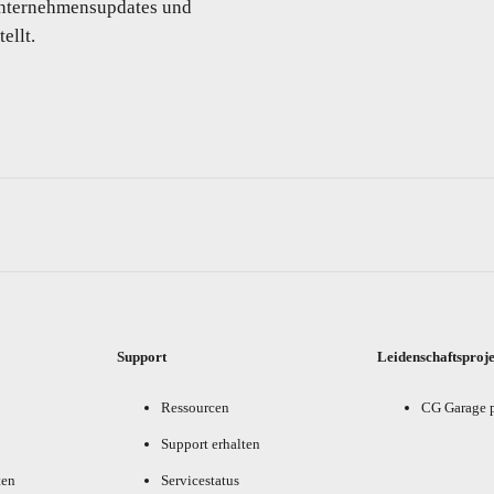
 Unternehmensupdates und
ellt.
Support
Leidenschaftsproj
Ressourcen
CG Garage 
Support erhalten
ten
Servicestatus