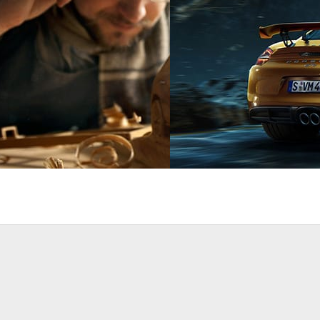
in
Automotive
Dmitriy Glazyrin
Automotive