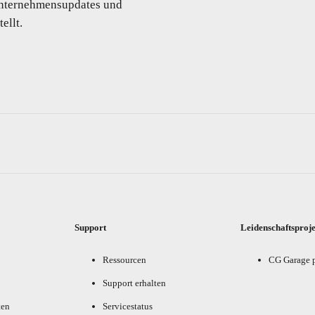
 Unternehmensupdates und
ellt.
Support
Leidenschaftsproj
Ressourcen
CG Garage 
Support erhalten
ten
Servicestatus