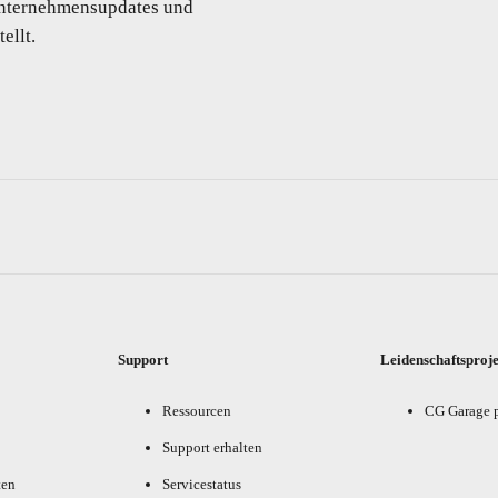
 Unternehmensupdates und
ellt.
Support
Leidenschaftsproj
Ressourcen
CG Garage 
Support erhalten
ten
Servicestatus