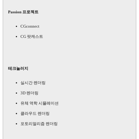
Passion 프로젝트
CGconnect
CG 팟캐스트
테크놀러지
실시간 렌더링
3D 렌더링
유체 역학 시뮬레이션
클라우드 렌더링
포토리얼리즘 렌더링