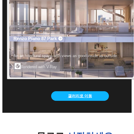
Renzo Piano 87 Park
An architectural space with views as good inside as outside.
Rendered with V-Ray
갤러리로 이동