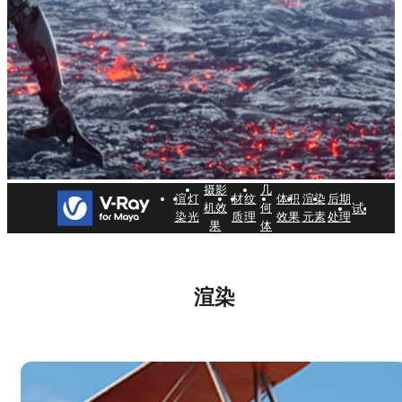
摄影
几
渲
灯
材
纹
体积
渲染
后期
试用
购买
机效
何
染
光
质
理
效果
元素
处理
果
体
V-Ray for Maya — 主要功
能
渲染
免费试用
现在购买