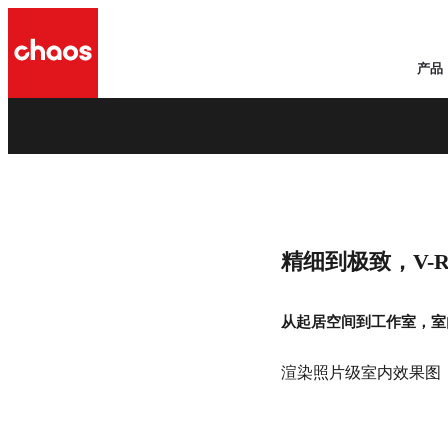
产品
a
室内设计
精细到极致，V-
看看为什么室内设计师选择 Chaos V-Ray 渲染他们的室内设
现在获取
从起居空间到工作室，室内
渲染照片级室内效果图