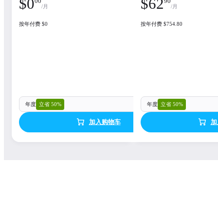
$
0
$
62
00
90
/月
/月
Аvailable integrations
按年付费 $0
按年付费 $754.80
Corona integrates seamlessly with 3ds Max and
Cinema 4D
Seamlessly Integrated products
年度
立省 50%
年度
立省 50%
加入购物车
加
Vantage