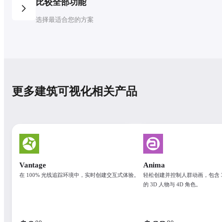
比较全部功能
选择最适合您的方案
更多建筑可视化相关产品
C
订阅方案
每年立省 46%
月度
年度
3 年
授权许可数量
Vantage
Anima
浮动授权
在 100% 光线追踪环境中，实时创建交互式体验。
轻松创建并控制人群动画，包含 3
What's included
的 3D 人物与 4D 角色。
Corona, C
See the available products in each plan