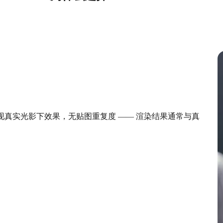
的。展现真实光影下效果，无贴图重复度 —— 渲染结果通常与真