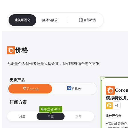
建筑可视化
媒体&娱乐
全部产品
价格
无论是个人创作者还是大型企业，我们都有适合您的方案
更换产品
Corona
V-Ray
Coron
模拟特效并
订阅方案
+
4
每年立省 46%
此外还包含
月度
年度
3 年
Cloud 云协作