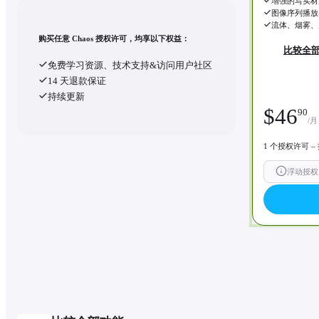
增强的写实材
图像序列播放
流体、烟雾、
购买任意 Chaos 授权许可，均享以下权益：
比较全部
免费学习资源、技术支持&访问用户社区
14 天退款保证
持续更新
$
46
90
/月
1 个授权许可 – 
浮动授权