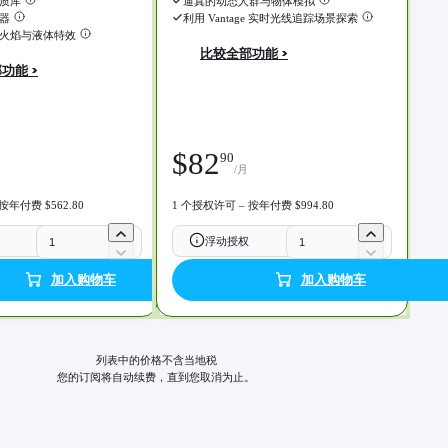
质库
逼真的动态人群与物体模拟
器
利用 Vantage 实时光线追踪场景探索
火焰与液体特效
比较全部功能 >
功能 >
$
82
90
/月
按年付费 $562.80
1 个授权许可 – 按年付费 $994.80
浮动授权
加入购物车
加入购物车
列表中的价格不含当地税
您的订阅将自动续费，直到您取消为止。