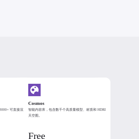
orona Premium
ArchViz 合集: Corona 版
$
46
$
82
90
90
/月
/月
Cosmos
000+ 可直接渲染
智能内容库，包含数千个高质量模型、材质和 HDRI
加入购物车
加入购物车
天空图。
osmos, Phoenix, Scans, Player, 1
Corona, Cosmos, Phoenix, Scans, P
Corona Render node
Vantage, Anima, 1 Corona Render
Free