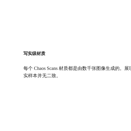
技术支持&许可授权
技术支持
获取更新
学习资源
提供浮动授权选项
写实级材质
每个 Chaos Scans 材质都是由数千张图像生成
核心功能
实样本并无二致。
静帧&动画
易于使用
终极照片级写实感
内置后期处理功能
集成于 3ds Max 与 Cinema 4D