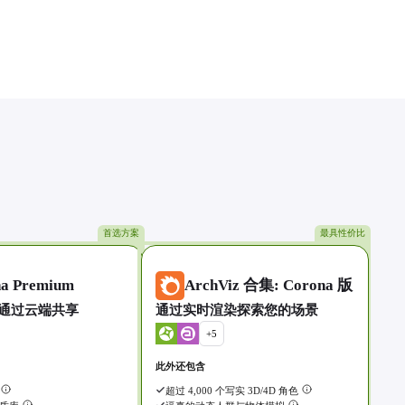
首选方案
最具性价比
a Premium
ArchViz 合集: Corona 版
通过云端共享
通过实时渲染探索您的场景
+
5
此外还包含
超过 4,000 个写实 3D/4D 角色