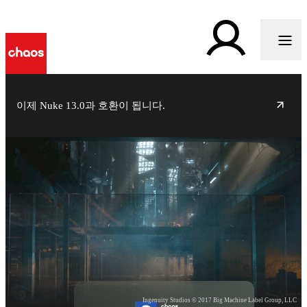
이제 Nuke 13.0과 호환이 됩니다.
Ingenuity Studios © 2017 Big Machine Label Group, LLC