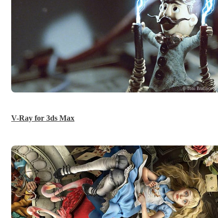
© Toni Bratincevi
V-Ray for 3ds Max