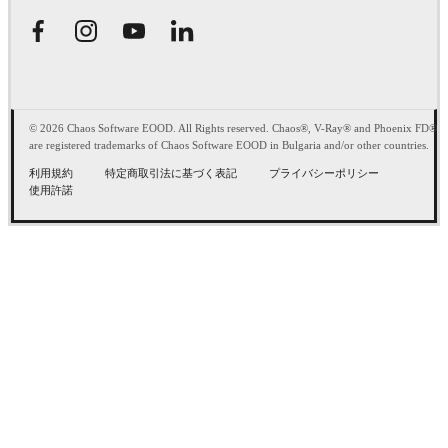
© 2026 Chaos Software EOOD. All Rights reserved. Chaos®, V-Ray® and Phoenix FD®
are registered trademarks of Chaos Software EOOD in Bulgaria and/or other countries.
利用規約
特定商取引法に基づく表記
プライバシーポリシー
使用許諾