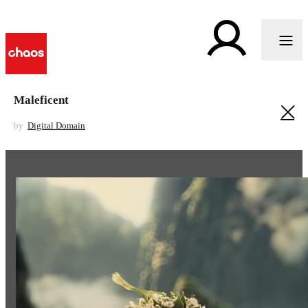
Maleficent
by
Digital Domain