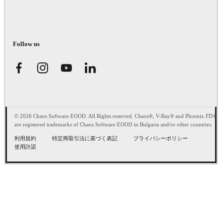
Follow us
© 2026 Chaos Software EOOD. All Rights reserved. Chaos®, V-Ray® and Phoenix FD®
are registered trademarks of Chaos Software EOOD in Bulgaria and/or other countries.
利用規約
特定商取引法に基づく表記
プライバシーポリシー
使用許諾