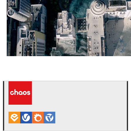
ScanlineVFX
映画