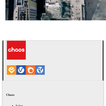
ScanlineVFX
Filmes
Chaos
Sobre