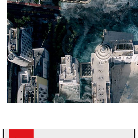
ScanlineVFX
映画