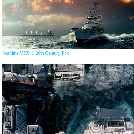
Scanline VFX © 20th Century Fox
ScanlineVFX
映画