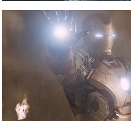
ScanlineVFX
映画