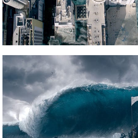
ScanlineVFX
映画