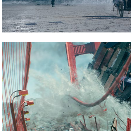
ScanlineVFX
映画