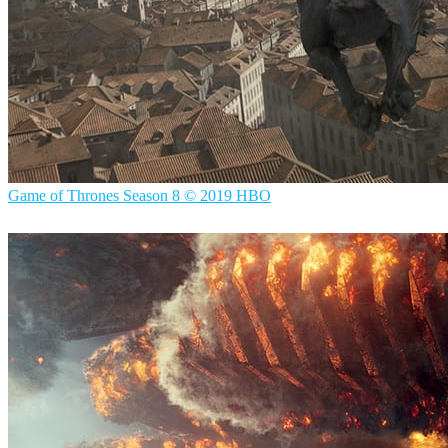
Game of Thrones Season 8 © 2019 HBO
ScanlineVFX
映画