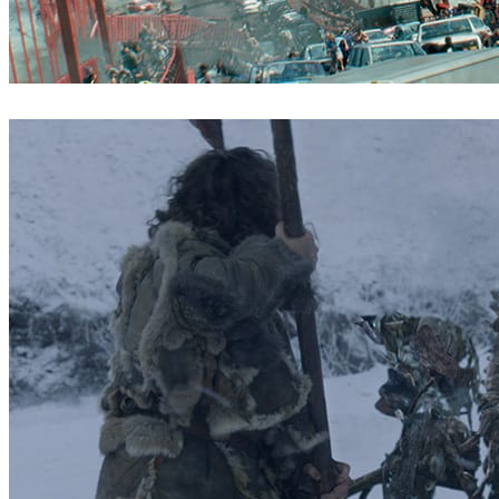
ScanlineVFX
映画