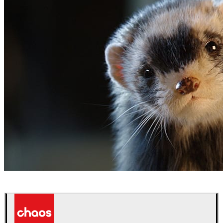
ScanlineVFX
映画