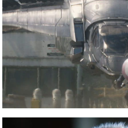
ScanlineVFX
映画
ScanlineVFX
映画