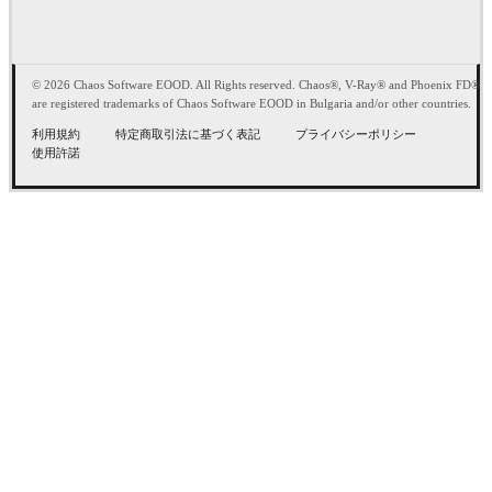
© 2026 Chaos Software EOOD. All Rights reserved. Chaos®, V-Ray® and Phoenix FD®
are registered trademarks of Chaos Software EOOD in Bulgaria and/or other countries.
利用規約
特定商取引法に基づく表記
プライバシーポリシー
使用許諾