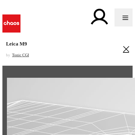
Leica M9
by
Tonic CGI