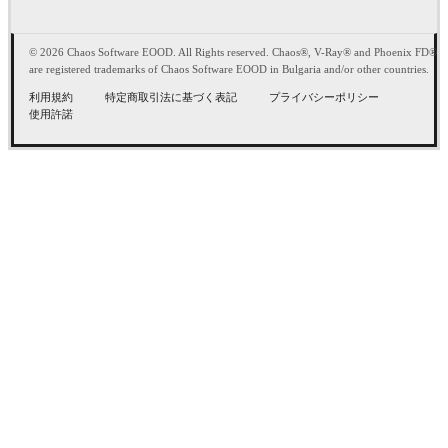
© 2026 Chaos Software EOOD. All Rights reserved. Chaos®, V-Ray® and Phoenix FD®
are registered trademarks of Chaos Software EOOD in Bulgaria and/or other countries.
利用規約
特定商取引法に基づく表記
プライバシーポリシー
使用許諾