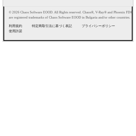
© 2026 Chaos Software EOOD. All Rights reserved. Chaos®, V-Ray® and Phoenix FD®
are registered trademarks of Chaos Software EOOD in Bulgaria and/or other countries.
利用規約
特定商取引法に基づく表記
プライバシーポリシー
使用許諾