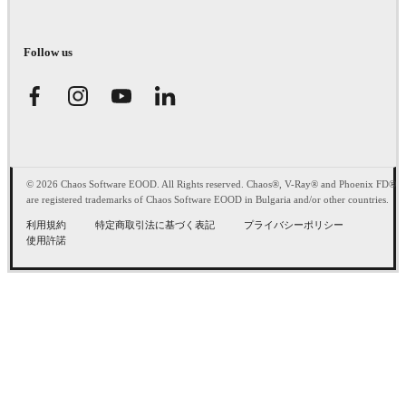
Follow us
© 2026 Chaos Software EOOD. All Rights reserved. Chaos®, V-Ray® and Phoenix FD®
are registered trademarks of Chaos Software EOOD in Bulgaria and/or other countries.
利用規約
特定商取引法に基づく表記
プライバシーポリシー
使用許諾