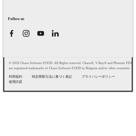
Follow us
© 2026 Chaos Software EOOD. All Rights reserved. Chaos®, V-Ray® and Phoenix FD®
are registered trademarks of Chaos Software EOOD in Bulgaria and/or other countries.
利用規約
特定商取引法に基づく表記
プライバシーポリシー
使用許諾