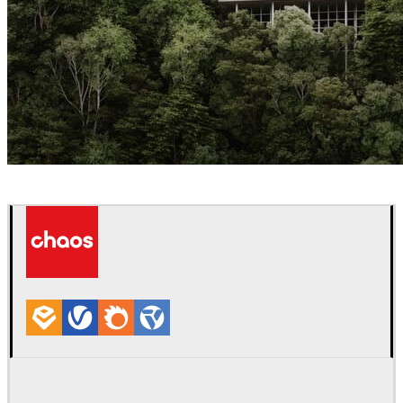
Createdby.ma
建築