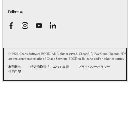
Follow us
© 2026 Chaos Software EOOD. All Rights reserved. Chaos®, V-Ray® and Phoenix FD®
are registered trademarks of Chaos Software EOOD in Bulgaria and/or other countries.
利用規約
特定商取引法に基づく表記
プライバシーポリシー
使用許諾