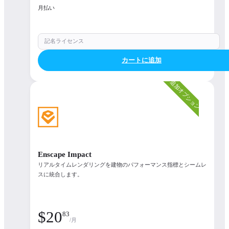
月払い
記名ライセンス
カートに追加
追加オプション
サポートとライセンス
サポート
Enscape Impact
リアルタイムレンダリングを建物のパフォーマンス指標とシームレ
継続的なアップデ
スに統合します。
ート
ラーニング リソー
ス
$
20
83
/月