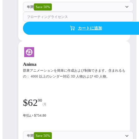
年間
Save 50%
フローティングライセンス
カートに追加
Anima
群衆アニメーションを簡単に作成および制御できます。含まれるも
の： 4000 以上のレンダー対応 3D 人物および 4D 人物。
$
62
90
/月
年払い $754.80
年間
Save 50%