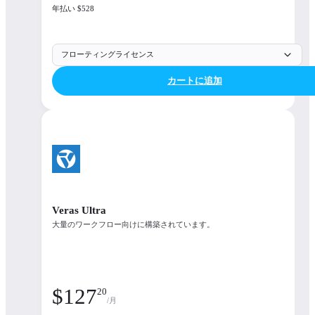
Enscape, Veras, Envision, Enscape Impact
年払い $528
Available integrations
フローティングライセンス
Enscape is available for all your favourite CAD
カートに追加
platforms
Seamlessly Integrated
Veras Ultra
大量のワークフロー向けに構築されています。
$
127
20
100%
/月