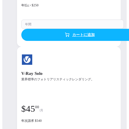
使用可能なフロー
ティング ライセン
年払い $250
ス オプション
年間
Open details
カートに追加
V-Ray Solo
業界標準のフォトリアリスティックレンダリング。
$
45
00
/月
年次請求 $540