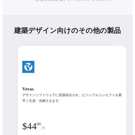
プラン
建築デザイン向けのその他の製品
ライセンス数
フローティング ライセンス
Enscape Collection
Enscape Collection
$
100
90
Veras
/月
デザインソフトウェアに直接統合され、ビジュアルコンセプトを素
早く生成・洗練させます。
What's included
See the available products in each plan
$
44
00
/月