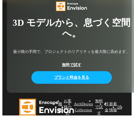
3D モデルから、息づく空間
へ。
最小限の手間で、プロジェクトのリアリティを最大限に高めます。
無料で試す
プランと料金を見る
お客
無料
概
ArchDesign
料
新着
試す
購入
様の
で試
要
Collection
金
情報
声
す