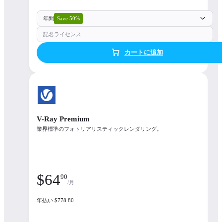
年間
Save 50%
記名ライセンス
カートに追加
V-Ray Premium
業界標準のフォトリアリスティックレンダリング。
$
64
90
/月
年払い $778.80