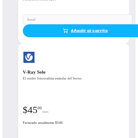
Open details
Anual
Añadir al carrito
V-Ray Solo
El render fotorrealista estándar del Sector.
$
45
00
/mes
Facturado anualmente $540