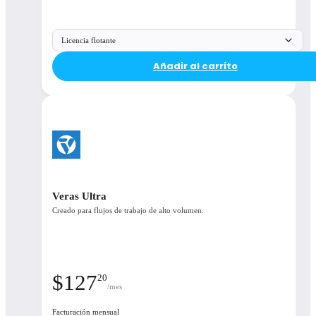
Available integrations
Enscape is available for all your favourite CAD
Licencia flotante
platforms
Añadir al carrito
Seamlessly Integrated
Veras Ultra
Creado para flujos de trabajo de alto volumen.
100%
$
127
20
/mes
Facturación mensual