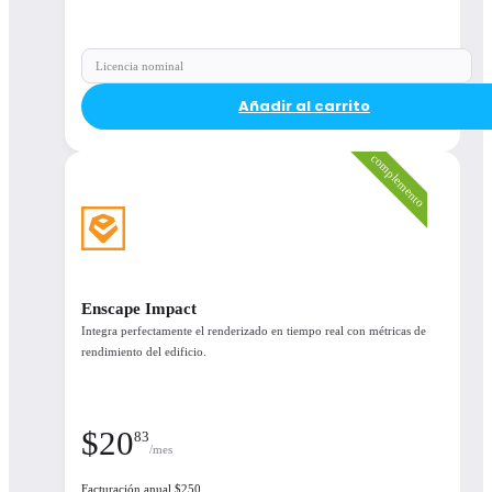
Licencia nominal
Añadir al carrito
complemento
Asistencia y licencias
Asistencia
Actualizaciones
Enscape Impact
continuas
Integra perfectamente el renderizado en tiempo real con métricas de
rendimiento del edificio.
Recursos de
aprendizaje
$
20
Opciones de
83
licencia flotante
/mes
disponibles
Facturación anual $250