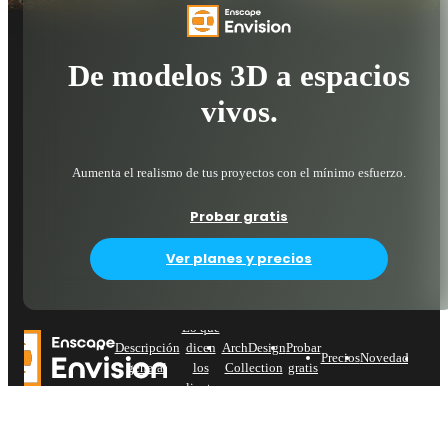
De modelos 3D a espacios
vivos.
Aumenta el realismo de tus proyectos con el mínimo esfuerzo.
Probar gratis
Ver planes y precios
Lo que
Descripción
dicen
ArchDesign
Probar
Pro
Precios
Novedades
general
los
Collection
gratis
clientes