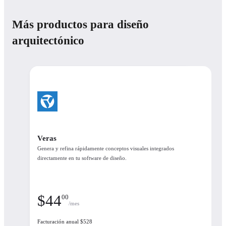
Planes
Más productos para diseño
Cantidad de licencias
arquitectónico
Licencia flotante
Enscape Collection
Enscape Collection
$
100
90
/mes
Veras
Genera y refina rápidamente conceptos visuales integrados
What's included
directamente en tu software de diseño.
See the available products in each plan
$
44
00
Enscape, Veras, Envision, Enscape Impact
/mes
Facturación anual $528