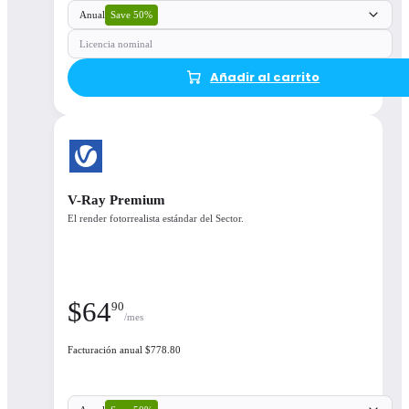
Save 50%
Anual
Licencia nominal
Añadir al carrito
V-Ray Premium
El render fotorrealista estándar del Sector.
$
64
90
/mes
Facturación anual $778.80