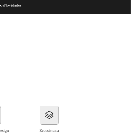
ços
Novidades
Experimentar
Comprar
design
Ecossistema