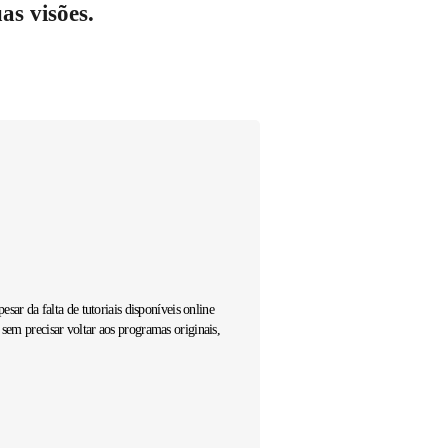
s visões.
Hugo Henriqu
Interior Desi
Arqloads Prod
ar da falta de tutoriais disponíveis online
O Enscape Envision é uma ferram
sem precisar voltar aos programas originais,
comerciais de grande escala, ele 
mesmo meus alunos entenderam ra