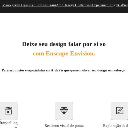
Visão geral
O que os clientes dizem
ArchDesign Collection
Experimentar grátis
Pre
Deixe seu design falar por si só
com Enscape Envision.
Para arquitetos e especialistas em ArchViz que querem elevar seu design sem esforço.
Storytelling
Realismo visual de ponta
Exploração de 