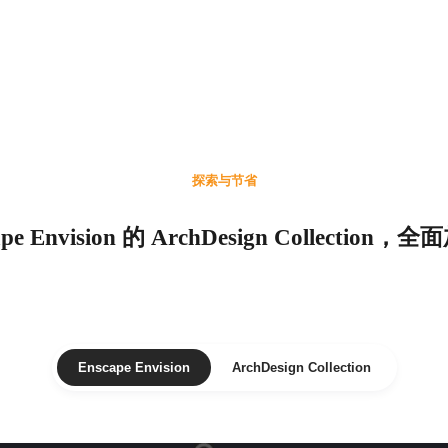
探索与节省
e Envision 的 ArchDesign Collecti
Enscape Envision
ArchDesign Collection