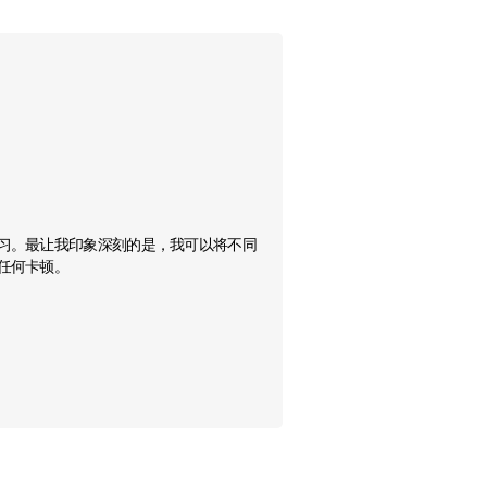
Hugo Henriqu
室内设计师
Arqloads Prod
Enscape Envisi
易于学习。最让我印象深刻的是，我可以将不同
果。在 Beta 测试期间
有任何卡顿。