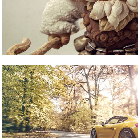
Borislav Kechashki
아트