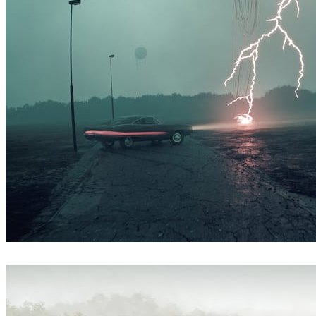
Simon Stålenhag Inspired Artwork
아트