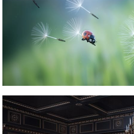
Thobani Mlambo
아트