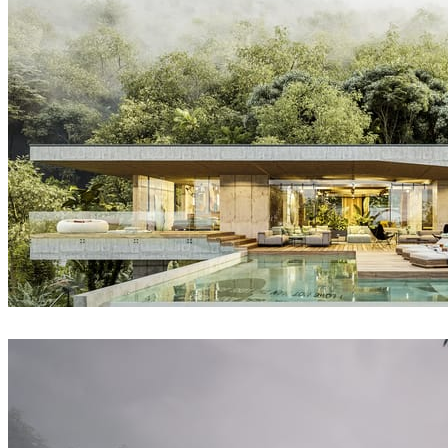
David Straka / Straka CGI
건축설계