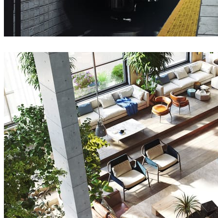
Deepak Jain
아트