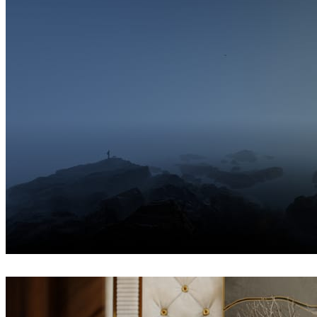
Ayat Sharifi
인테리어 디자인
Hossein Yadollahpour