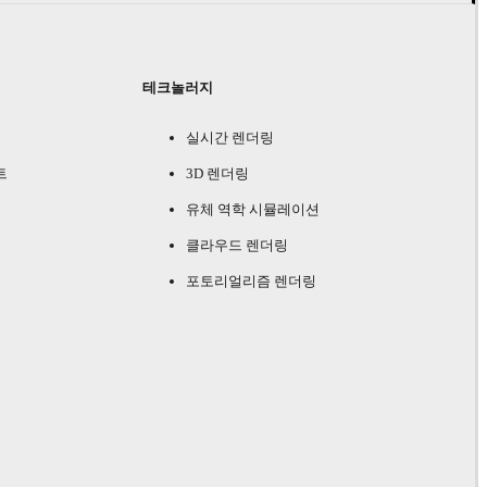
테크놀러지
실시간 렌더링
트
3D 렌더링
유체 역학 시뮬레이션
클라우드 렌더링
포토리얼리즘 렌더링