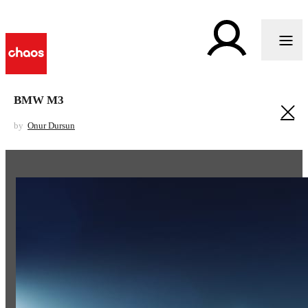
BMW M3
by
Onur Dursun