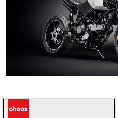
Andreas Fougner Ezelius
자동차