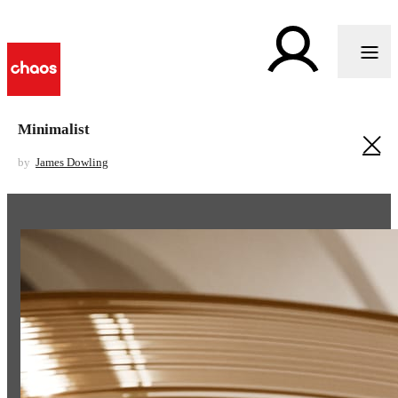
Minimalist
by
James Dowling