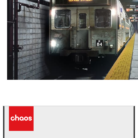
Deepak Jain
아트