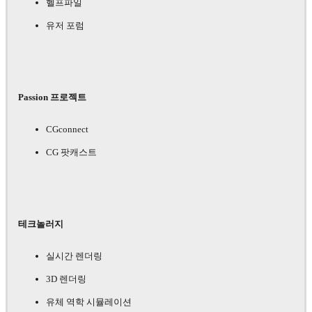
헬프파일
유저 포럼
Passion 프로젝트
CGconnect
CG 팟캐스트
테크놀러지
실시간 렌더링
3D 렌더링
유체 역학 시뮬레이션