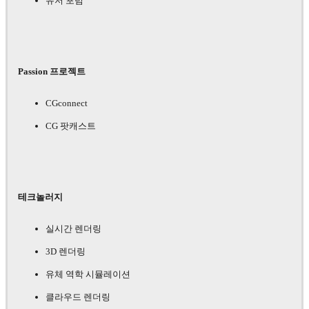
유저 포럼
Passion 프로젝트
CGconnect
CG 팟캐스트
테크놀러지
실시간 렌더링
3D 렌더링
유체 역학 시뮬레이션
클라우드 렌더링