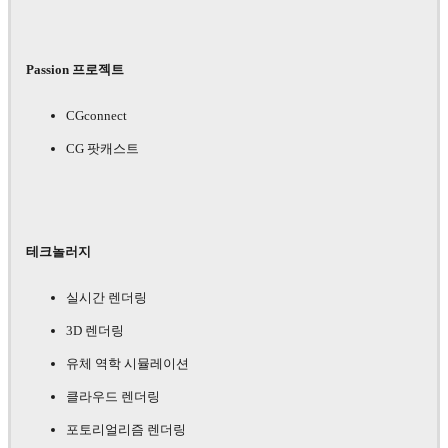
Passion 프로젝트
CGconnect
CG 팟캐스트
테크놀러지
실시간 렌더링
3D 렌더링
유체 역학 시뮬레이션
클라우드 렌더링
포토리얼리즘 렌더링