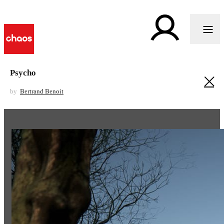
Psycho
by
Bertrand Benoit