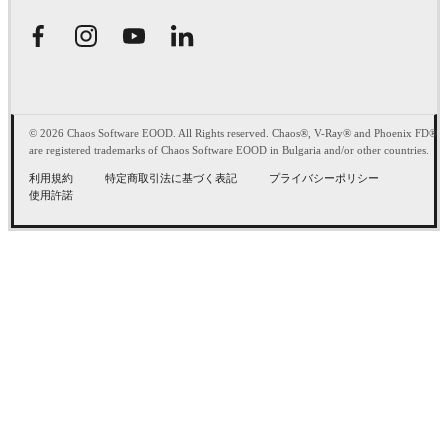
© 2026 Chaos Software EOOD. All Rights reserved. Chaos®, V-Ray® and Phoenix FD®
are registered trademarks of Chaos Software EOOD in Bulgaria and/or other countries.
利用規約
特定商取引法に基づく表記
プライバシーポリシー
使用許諾