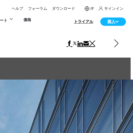
ヘルプ
フォーラム
ダウンロード
JP
サインイン
価格
ート
トライアル
購入
次の 建築 項目
Keelung Crystals