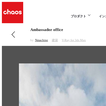
プロダクト
イン
Ambassador office
前の 建築 項目
Maison des Avocats
by
Nmachine
建築
V-Ray for 3ds Max