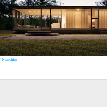
© Nmachine
築