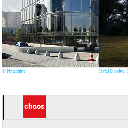
© Nmachine
Rafał Dawlud 
Nmachine
建築
Nmachine
建