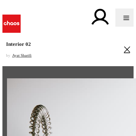
Interior 02
by
Ayat Sharifi