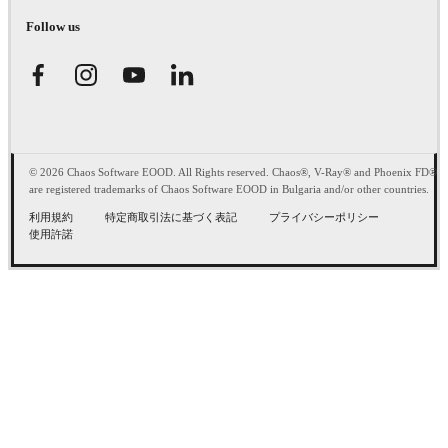
Follow us
© 2026 Chaos Software EOOD. All Rights reserved. Chaos®, V-Ray® and Phoenix FD®
are registered trademarks of Chaos Software EOOD in Bulgaria and/or other countries.
利用規約
特定商取引法に基づく表記
プライバシーポリシー
使用許諾