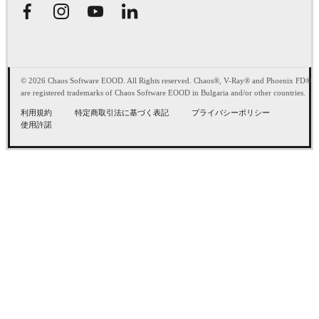
© 2026 Chaos Software EOOD. All Rights reserved. Chaos®, V-Ray® and Phoenix FD®
are registered trademarks of Chaos Software EOOD in Bulgaria and/or other countries.
利用規約
特定商取引法に基づく表記
プライバシーポリシー
使用許諾