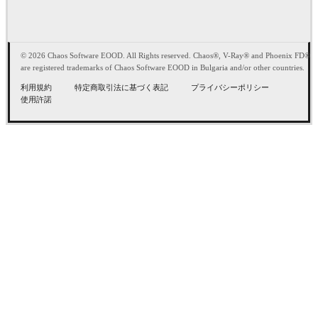
© 2026 Chaos Software EOOD. All Rights reserved. Chaos®, V-Ray® and Phoenix FD®
are registered trademarks of Chaos Software EOOD in Bulgaria and/or other countries.
利用規約
特定商取引法に基づく表記
プライバシーポリシー
使用許諾