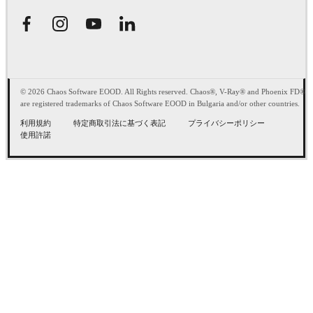
© 2026 Chaos Software EOOD. All Rights reserved. Chaos®, V-Ray® and Phoenix FD®
are registered trademarks of Chaos Software EOOD in Bulgaria and/or other countries.
利用規約
特定商取引法に基づく表記
プライバシーポリシー
使用許諾