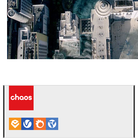
ScanlineVFX
Película