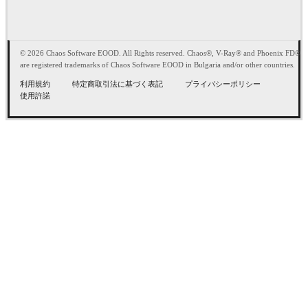
© 2026 Chaos Software EOOD. All Rights reserved. Chaos®, V-Ray® and Phoenix FD®
are registered trademarks of Chaos Software EOOD in Bulgaria and/or other countries.
利用規約
特定商取引法に基づく表記
プライバシーポリシー
使用許諾