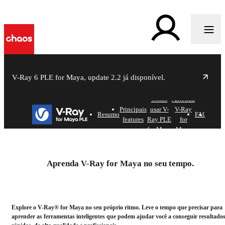
V-Ray 6 PLE for Maya, update 2.2 já disponível.
Como
Aprenda
l
X
Principais
usar V-
V-Ray
Inicie
Resumo
FAQ
features
Ray PLE
for
for Maya
Maya
V-Ray for Maya
Personal Learning Edition
Aprenda V-Ray for Maya no seu tempo.
Iniciar
Explore o V-Ray® for Maya no seu próprio ritmo. Leve o tempo que precisar para
aprender as ferramentas inteligentes que podem ajudar você a conseguir resultado