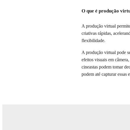
A primeira solução de path-tr
O que é produção virt
A produção virtual permite
criativas rápidas, acelera
flexibilidade.
A produção virtual pode se
efeitos visuais em câmera
cineastas podem tomar dec
podem até capturar essas 