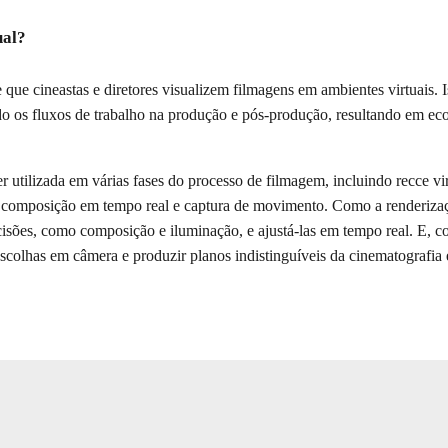
acing para filmagens virtuais.
ual?
 que cineastas e diretores visualizem filmagens em ambientes virtuais. Is
ndo os fluxos de trabalho na produção e pós-produção, resultando em e
r utilizada em várias fases do processo de filmagem, incluindo recce vir
, composição em tempo real e captura de movimento. Como a renderizaçã
isões, como composição e iluminação, e ajustá-las em tempo real. E, 
escolhas em câmera e produzir planos indistinguíveis da cinematografia