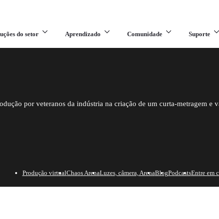
uções do setor
Aprendizado
Comunidade
Suporte
ução por veteranos da indústria na criação de um curta-metragem e v
Produção virtual
Chaos Arena
Luzes, câmera, Arena
Blog
Podcasts
Entre em c
 para produção virtual.