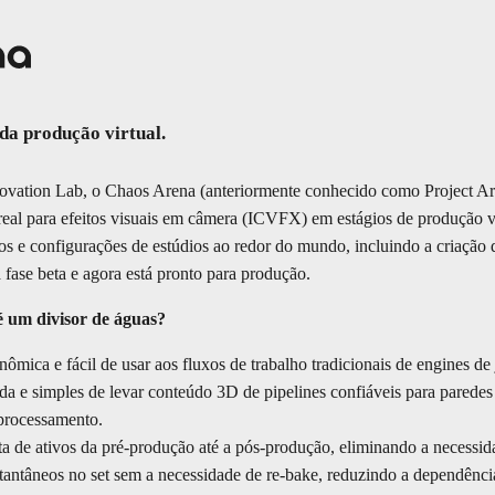
da produção virtual.
vation Lab, o Chaos Arena (anteriormente conhecido como Project Are
real para efeitos visuais em câmera (ICVFX) em estágios de produção v
ios e configurações de estúdios ao redor do mundo, incluindo a criaçã
 fase beta e agora está pronto para produção.
 um divisor de águas?
ômica e fácil de usar aos fluxos de trabalho tradicionais de engines de
da e simples de levar conteúdo 3D de pipelines confiáveis para pare
processamento.
ta de ativos da pré-produção até a pós-produção, eliminando a necessid
nstantâneos no set sem a necessidade de re-bake, reduzindo a dependênci