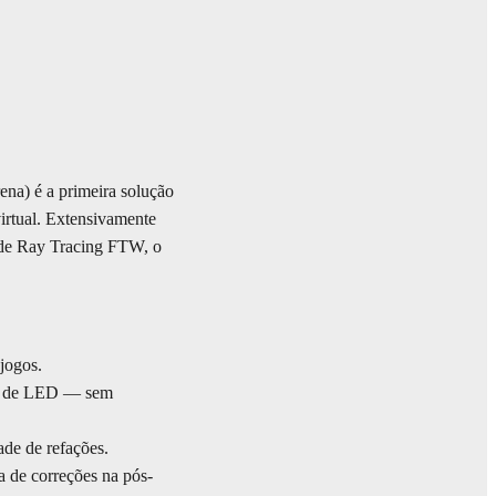
na) é a primeira solução
irtual. Extensivamente
o de Ray Tracing FTW, o
 jogos.
des de LED — sem
ade de refações.
a de correções na pós-