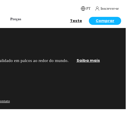
PT
Inscrever-se
Preços
Teste
Comprar
Saiba mais
alidado em palcos ao redor do mundo.
ontato
Entre em contato