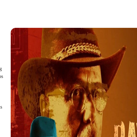
g
os
is