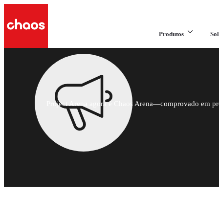
Produtos
Sol
Project Arena agora é Chaos Arena—comprovado em prod
Renderização real-time