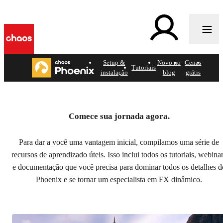
k
Setup &
Novo no
Cenas
Help
Tutoriais
instalação
blog
grátis
docs
Como começar com Chaos
Phoenix
Comece sua jornada agora.
Veja nossa coleção de recursos de aprendizado.
Para dar a você uma vantagem inicial, compilamos uma série de
recursos de aprendizado úteis. Isso inclui todos os tutoriais, webina
e documentação que você precisa para dominar todos os detalhes d
Phoenix e se tornar um especialista em FX dinâmico.