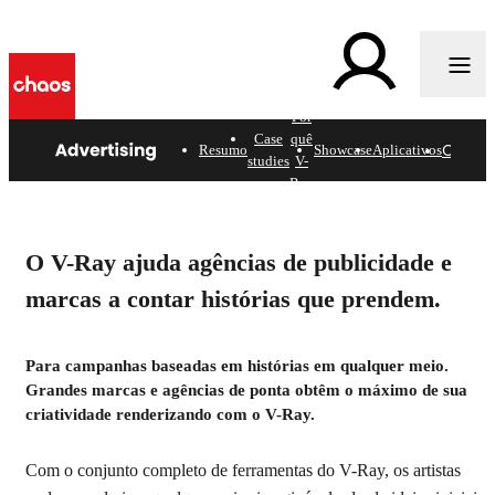
Por
c
Case
quê
Come
Resumo
Showcase
Aplicativos
studies
V-
Ray
Publicidade
O V-Ray ajuda agências de publicidade e
Veja como o Chaos V-Ray ajuda as principais agências
marcas a contar histórias que prendem.
a fornecer imagens e animações fotorrealistas para
impressão, web, TV e VR.
Para campanhas baseadas em histórias em qualquer meio.
Comece
Grandes marcas e agências de ponta obtêm o máximo de sua
criatividade renderizando com o V-Ray.
Com o conjunto completo de ferramentas do V-Ray, os artistas