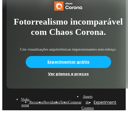
Fotorrealismo incomparável
com Chaos Corona.
Crie visualizações arquitetônicas impressionantes sem esforço.
Experimentar grátis
Ver planos e preços
Assets
Visão
Experimente ago
Recursos
Novidades
Teste
Comprar
do
geral
Cosmos