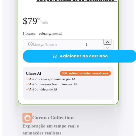
$
79
90
/mês
1 licença – cobrança mensal
Licença flutuante
Adicionar ao carrinho
Chaos AI
500 créditos incluídos mensalmente
Até 25 cenas aprimoradas por IA
Até 50 imagens Nano Banana2 1K
Até 50 vídeos de IA
Corona Collection
Exploração em tempo real e
animações realistas