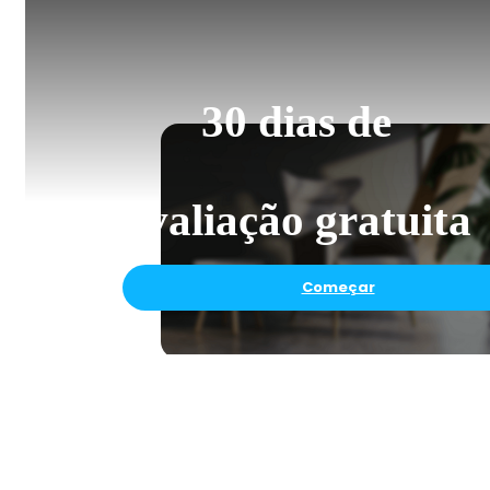
30 dias de
avaliação gratuita
Começar
© Anuradha Pate
CÂMERA E ILUMINAÇÃO