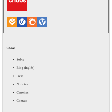
Biblioteca de materiais fotorrealistas
& serviço de digitalização Chaos
Scans
Descubra os materiais renderizados mais realistas do
Chaos
mundo
Sobre
Saiba mais
Blog (Inglês)
Press
Notícias
Carreiras
Contato