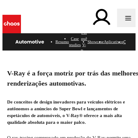
Por
n
Case
quê
Come
Resumo
Showcase
Aplicativos
studies
V-
Ray
Design Automotivo
Veja como o V-Ray oferece o que há de mais moderno
V-Ray é a força motriz por trás das melhore
em fotorrealismo automotivo.
renderizações automotivas.
Comece
De conceitos de design inovadores para veículos elétricos e
autônomos a anúncios do Super Bowl e lançamentos de
espetáculos de automóveis, o V-Ray® oferece a mais alta
qualidade absoluta para o maior palco.