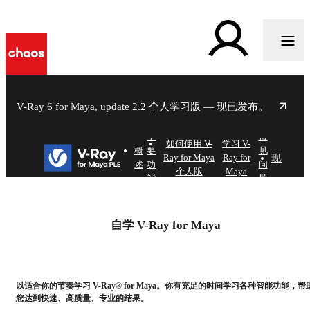
V-Ray 6 for Maya, update 2.2 个人学习版 — 现已发布。
主
常
l
如何使用 V-
学习 V-
X
概
要
见
现在获
Ray for Maya
Ray for
述
功
问
个人版
Maya
能
题
V-Ray for Maya
个人学习版
自学 V-Ray for Maya
现在获取
以适合你的节奏学习 V-Ray® for Maya。你有充足的时间学习各种智能功能，帮
您达到快速、高质量、专业的结果。