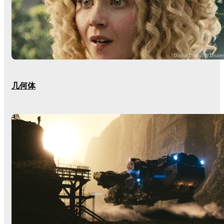
Digital Domain © Disne
几何体