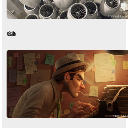
© Method Studio
渲染
© Daniel Kh