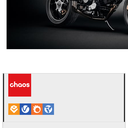
Andreas Fougner Ezelius
Automotriz