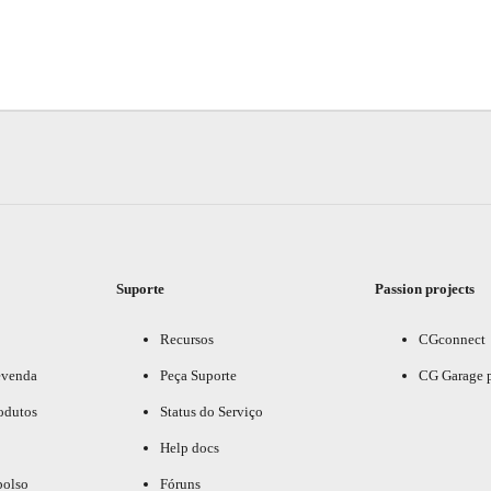
Suporte
Passion projects
Recursos
CGconnect
evenda
Peça Suporte
CG Garage 
odutos
Status do Serviço
Help docs
bolso
Fóruns