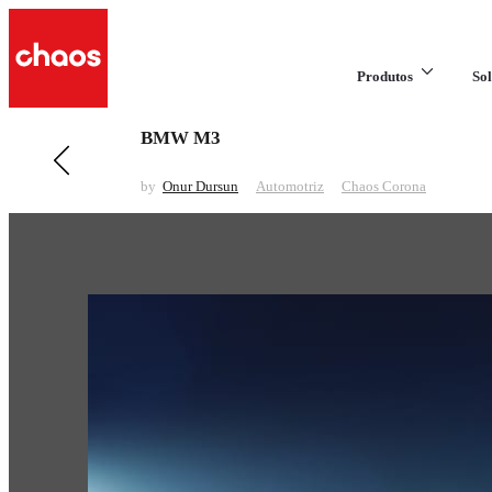
Produtos
Sol
BMW M3
Anterior em Automotriz
Porsche 911 Carrera T
by
Onur Dursun
Automotriz
Chaos Corona