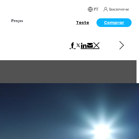
PT
Inscrever-se
Preços
Teste
Comprar
Próximo em Automotriz
LEGO Technic Volvo