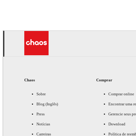
Andreas Fougner Ezelius
Automotriz
Chaos
Comprar
Sobre
Comprar online
Blog (Inglês)
Encontrar uma r
Press
Gerencie seus pr
Notícias
Download
Carreiras
Política de reem