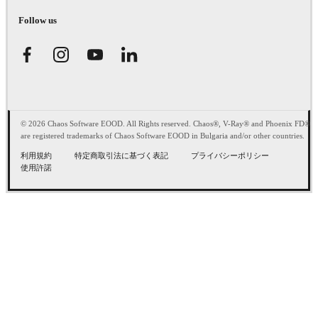
Follow us
© 2026 Chaos Software EOOD. All Rights reserved. Chaos®, V-Ray® and Phoenix FD®
are registered trademarks of Chaos Software EOOD in Bulgaria and/or other countries.
利用規約
特定商取引法に基づく表記
プライバシーポリシー
使用許諾