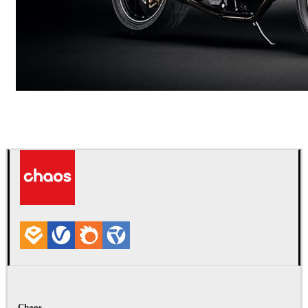
Andreas Fougner Ezelius
自動車
Chaos